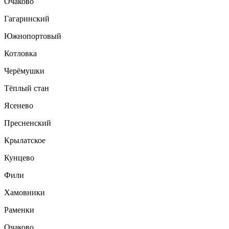
Очаково
Гагаринский
Южнопортовый
Котловка
Черёмушки
Тёплый стан
Ясенево
Пресненский
Крылатское
Кунцево
Фили
Хамовники
Раменки
Очаково