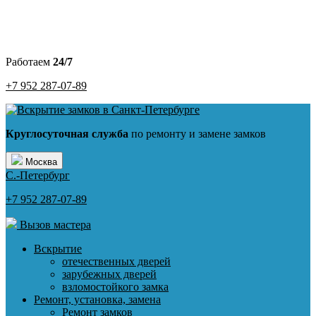
Работаем
24/7
+7 952 287-07-89
Круглосуточная служба
по ремонту и замене замков
Москва
С.-Петербург
+7 952 287-07-89
Вызов мастера
Вскрытие
отечественных дверей
зарубежных дверей
взломостойкого замка
Ремонт, установка, замена
Ремонт замков