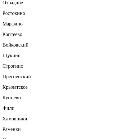
Отрадное
Ростокино
Марфино
Коптеево
Войковский
Щукино
Строгино
Пресненский
Крылатское
Кунцево
Фили
Хамовники
Раменки